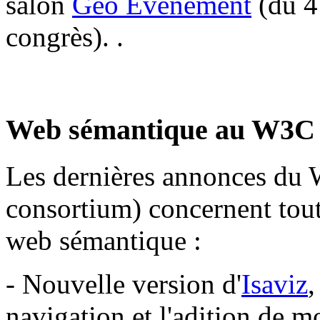
salon
Géo Evénement
(du 4 
congrès). .
Web sémantique au W3C
Les dernières annonces du
consortium) concernent toute
web sémantique :
- Nouvelle version d'
Isaviz
,
navigation et l'adition de 